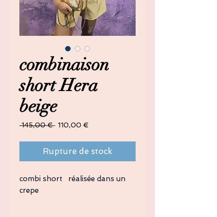
combinaison
short Hera
beige
Prix
Prix
 145,00 € 
110,00 €
original
promotionnel
Rupture de stock
combi short réalisée dans un
crepe
Ce modèle a été confectionné en