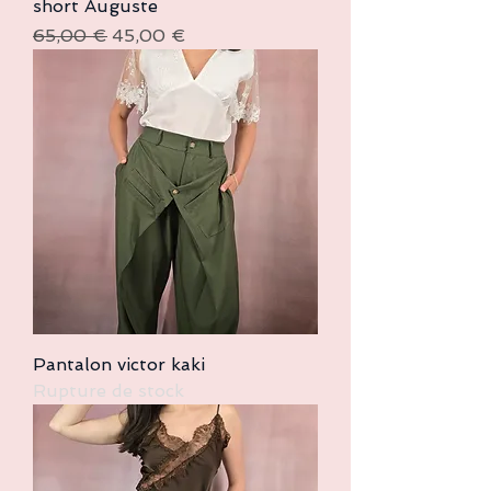
short Auguste
Prix original
Prix promotionnel
65,00 €
45,00 €
Pantalon victor kaki
Rupture de stock