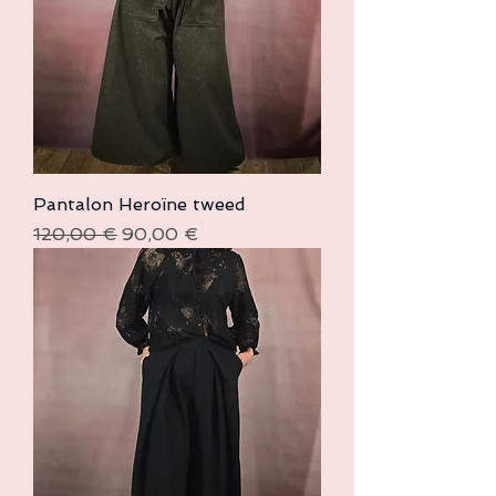
Pantalon Heroïne tweed
Prix original
Prix promotionnel
120,00 €
90,00 €