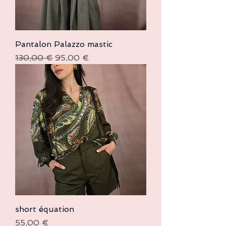
Pantalon Palazzo mastic
Prix original
Prix promotionnel
130,00 €
95,00 €
short équation
Prix
55,00 €