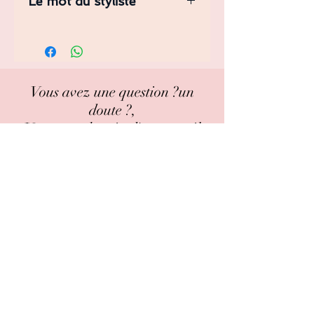
Le mot du styliste
jolie combinaison pantalon cintrée
jambe large avec son encolure croisée
façon kimono .
Vous avez une question ?un
doute ?,
Vous avez besoin d'un conseil
avant votre achat ?
pas de panique !!!
on est là pour vous guidez !!
Contactez nous