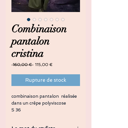
Combinaison
pantalon
cristina
Prix
Prix
 160,00 € 
115,00 €
original
promotionnel
Rupture de stock
combinaison pantalon réalisée
dans un crêpe polyviscose
S 36
M 38
L 40