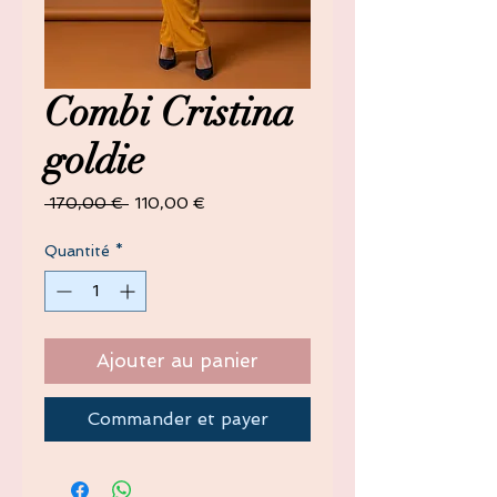
Combi Cristina
goldie
Prix
Prix
 170,00 € 
110,00 €
original
promotionnel
Quantité
*
Ajouter au panier
Commander et payer