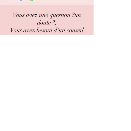
Vous avez une question ?un
doute ?,
Vous avez besoin d'un conseil
avant votre achat ?
pas de panique !!!
on est là pour vous guidez !!
Contactez nous
Guide des tailles