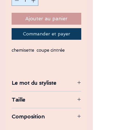
Ajouter au panier
Commander et payer
chemisette coupe cintrée
Ce modèle a été confectionné en
italie
Le mot du styliste
chemise réalisée dans une viscose
Taille
légère imprimée coupe cintrée .
du s au xxl
Composition
Tissu fabriqué en Italie.