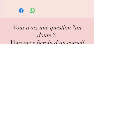
Vous avez une question ?un
doute ?,
Vous avez besoin d'un conseil
avant votre achat ?
pas de panique !!!
on est là pour vous guidez !!
Contactez nous