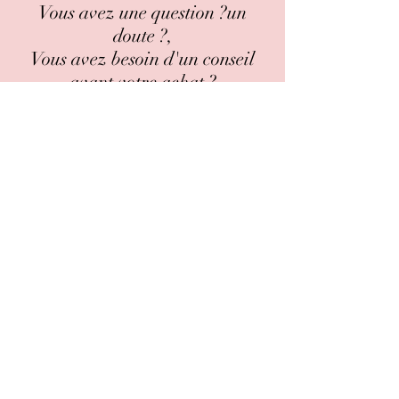
Vous avez une question ?un
doute ?,
Vous avez besoin d'un conseil
avant votre achat ?
pas de panique !!!
on est là pour vous guidez !!
Contactez nous
Guide des tailles