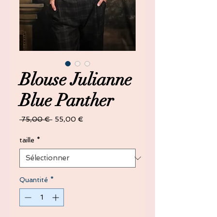
Blouse Julianne
Blue Panther
Prix
Prix
 75,00 € 
55,00 €
original
promotionnel
taille
*
Quantité
*