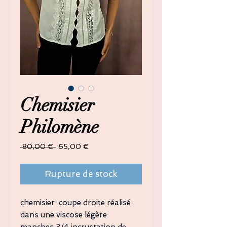
Chemisier
Philomène
Prix
Prix
 80,00 € 
65,00 €
original
promotionnel
Rupture de stock
chemisier coupe droite réalisé
dans une viscose légère